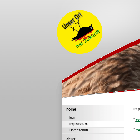
Im
home
login
w
"
Impressum
"
w
Datenschutz
aktuell