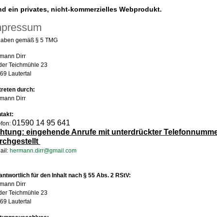
nd ein privates, nicht-kommerzielles Webprodukt.
mpressum
aben gemäß § 5 TMG
mann Dirr
der Teichmühle 23
69 Lautertal
treten durch:
mann Dirr
takt:
01590 14 95 641
efon:
htung: eingehende Anrufe mit unterdrückter Telefonnumme
rchgestellt
ail:
hermann.dirr@gmail.com
antwortlich für den Inhalt nach § 55 Abs. 2 RStV:
mann Dirr
der Teichmühle 23
69 Lautertal