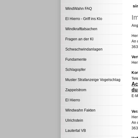
si
WindWahn FAQ
I
El Hierro - Griff ins Klo
Ang
Windkrafttatsachen
Her
Fragen an der KI
An 
363
Schwachwindanlagen
Ver
Fundamente
Her
Schlagopfer
Kon
Tel
Muster Strafanzeige Vogelschlag
Ac
du
Zappelstrom
E-M
El Hierro
Windwahn Fakten
Ver
Her
Ulrichstein
An 
363
Lautertal VB