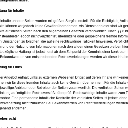
tungsausschluss:
tung für Inhalte
Inhalte unserer Seiten wurden mit größter Sorgfalt erstellt. Für die Richtigkeit, Volls
alte können wir jedoch keine Gewähr übernehmen. Als Diensteanbieter sind wir g
alte auf diesen Seiten nach den allgemeinen Gesetzen verantwortlich. Nach §§ 8 bi
nsteanbieter jedoch nicht verpflichtet, übermittelte oder gespeicherte fremde Inf
h Umständen zu forschen, die auf eine rechtswidrige Tätigkeit hinweisen. Verpflic
rrung der Nutzung von Informationen nach den allgemeinen Gesetzen bleiben hier
sbezügliche Haftung ist jedoch erst ab dem Zeitpunkt der Kenntnis einer konkreten
 Bekanntwerden von entsprechenden Rechtsverletzungen werden wir diese Inhalt
tung für Links
er Angebot enthält Links zu externen Webseiten Dritter, auf deren Inhalte wir kein
nen wir für diese fremden Inhalte auch keine Gewähr übernehmen. Für die Inhalte de
 jeweilige Anbieter oder Betreiber der Seiten verantwortlich. Die verlinkten Seiten
linkung auf mögliche Rechtsverstöße überprüft. Rechtswidrige Inhalte waren zum Ze
ennbar. Eine permanente inhaltliche Kontrolle der verlinkten Seiten ist jedoch ohn
htsverletzung nicht zumutbar. Bei Bekanntwerden von Rechtsverletzungen werden 
ehend entfernen.
eberrecht