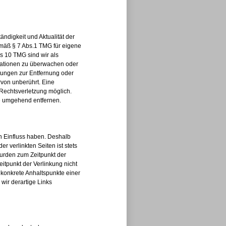
tändigkeit und Aktualität der
emäß § 7 Abs.1 TMG für eigene
s 10 TMG sind wir als
ormationen zu überwachen oder
htungen zur Entfernung oder
von unberührt. Eine
 Rechtsverletzung möglich.
e umgehend entfernen.
en Einfluss haben. Deshalb
r verlinkten Seiten ist stets
 wurden zum Zeitpunkt der
itpunkt der Verlinkung nicht
e konkrete Anhaltspunkte einer
wir derartige Links