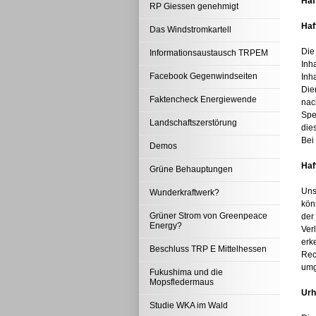
Haf
RP Giessen genehmigt
Haf
Das Windstromkartell
Die 
Informationsaustausch TRPEM
Inh
Facebook Gegenwindseiten
Inh
Die
Faktencheck Energiewende
nac
Spe
Landschaftszerstörung
die
Bei
Demos
Haf
Grüne Behauptungen
Uns
Wunderkraftwerk?
kön
Grüner Strom von Greenpeace
der
Energy?
Ver
erk
Beschluss TRP E Mittelhessen
Rec
umg
Fukushima und die
Mopsfledermaus
Urh
Studie WKA im Wald