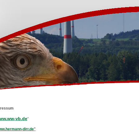
pressum
ww.ww-vb.de
"
ww.hermann-dirr.de
"