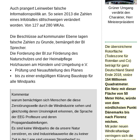
Grüner Umgang
Auch prangert Leinweber falsche
verdirbt den
Informationspolitik an. So seien 2013 die Zahlen
Charakter, Herr
eines Infoblattes stillschweigen verändert
Ministerpräsident
worden. Von 127 auf 280 WKAs.
Die Beschlüsse auf kommunaler Ebene lagen
falsche Zahlen zu Grunde, bemängelt der BI
Die überstrichene
Sprecher.
Rotorfläche
Die Forderung der BI zur Förderung des
(Todeszone für
Naturschutzes und der Heimatpflege
Rotmilan und Co)
Holzhausen am Hünstein und Umgebung e.V.
beträgt für ganz
Deutschland Stand
• Prüfung und Neuaufstellung des Planes
Ende 2018, stolze
• bis zu einer endgültigen Klärung Baustopp für
154 Millionen
alle Windparks
Quadratmeter
.
Ein Netz mit dieser
Fläche von 50
Kommentar
Meter Höhe, würde
warum bemächtigen sich Menschen die diese
von dem
Zerstörungswelle durch die Windindustrie sehen und
nördlichsten Punkt
gleichzeitig deren Unsinnigkeit erkennen, die Sprache
Dänemarks bis
nach Florenz
der EEG Profiteure und deren
reichen.
Propagandaabteilungen.
Mit jeder neuen
Es sind keine Windparks die da unsere Natur
Windkraftanlage
zerstören, es sind Industriebauwerke die zu keiner
verringern sich die
Zeit in der Lage sind unseren Strombedarf zu