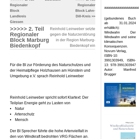
Regionaler
Regionaler
aaaaaaaaaaaaaaaaaa
Block
Block Lahn-
Landkreis
Dill-Kreis >>
(gebundenes Buch
Giessen
ab 31.01.2024
>>>>> 2. Teil
erhältlich):
Reinhold Leinweber setzte
Windwahn Der
Regionaler
gegen die Naturzerstörung
Windwahn und seine
Block Marburg
in der Region Marburg-
klimatischen
Biedenkopf
Biedenkopf ein
Konsequenzen.
Novum-Verlag,
ISBN-10:
3991303949, ISBN-
Für die BI zur Förderung des Naturschutzes und
13: 978-3991303947
Autor: Manfred
der Heimatpflege Holzhausen am Hünstein und
Brugger
Umgebung e.V. sprach Reinhold Leinweber
Reinhold Leinweber spricht sofort Klartext: Der
Teilplan Energie geht zu Lasten von
• Natur
• Artenschutz
• Mensch
Der BI Sprecher führte die hohe Artenvielfalt in
den von Windkraft bedrohten VRG Flächen an.