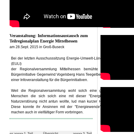
Veranstaltung: Informationsaustausch zum
Teilregionalplan Energie Mittelhessen
am 28.Sept. 2015 in Groß-Buseck
Bei der letzten Ausschusssitzung Energie-Umwelt-Ländlicher Raum-Infrast
(EULI)
der Regionalversammlung Mittelhessen bemühte sich der Spreche
Bürgerinitiative Gegenwind Vogelsberg Hans Teegelbekkers um einen Ter
einer Infoveranstaltung für die Bürgerinitiativen.
Weil die Regionalversammlung wohl solch eine geballte Gegenweh
Menschen die sich solch eine mit dieser "Energiewende" einherge
Naturzerstörung nicht antun wollte, lud man kurzer Hand auch Profiteur
Diese konnte ihr Ansinnen mit der "Energiewende" eine schnelle Ma
machen auch in vielfältiger Form vorbringen.
<< >>>>> 1. Teil
Übersicht
>>>>> 3. Teil