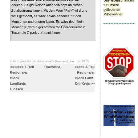
Überlebenschancen
für unsere
decken. Es gibt keinen Anschaltknopf an diesen
gefiederten
Zufallsstromanlagen. Mit dem Wort "Park" wird uns
Mitbewohner.
weis gemacht, es wäre etwas schönes für den
Menschen und unsere Natur. Es wäre doch kein
Mensch je darauf gekommen die Ölfördertürme in
Texas als Ölpark zu bezeichnen.
Zuletzt geändert von Administrator (hermann) am um 18:35
<< >>>>> 1. Teil
Übersicht
>>>>> 3. Teil
Regionaler
Regionaler
Block
Block Lahn-
Landkreis
Dill-Kreis >>
Giessen