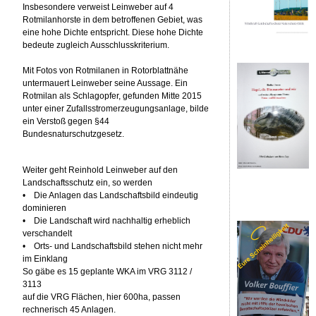
Insbesondere verweist Leinweber auf 4
Rotmilanhorste in dem betroffenen Gebiet, was
eine hohe Dichte entspricht. Diese hohe Dichte
bedeute zugleich Ausschlusskriterium.
Mit Fotos von Rotmilanen in Rotorblattnähe
untermauert Leinweber seine Aussage. Ein
Rotmilan als Schlagopfer, gefunden Mitte 2015
unter einer Zufallsstromerzeugungsanlage, bilde
ein Verstoß gegen §44
Bundesnaturschutzgesetz.
Weiter geht Reinhold Leinweber auf den
Landschaftsschutz ein, so werden
• Die Anlagen das Landschaftsbild eindeutig
dominieren
• Die Landschaft wird nachhaltig erheblich
verschandelt
• Orts- und Landschaftsbild stehen nicht mehr
im Einklang
So gäbe es 15 geplante WKA im VRG 3112 /
3113
auf die VRG Flächen, hier 600ha, passen
rechnerisch 45 Anlagen.