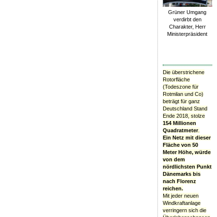
Grüner Umgang
verdirbt den
Charakter, Herr
Ministerpräsident
Die überstrichene
Rotorfläche
(Todeszone für
Rotmilan und Co)
beträgt für ganz
Deutschland Stand
Ende 2018, stolze
154 Millionen
Quadratmeter
.
Ein Netz mit dieser
Fläche von 50
Meter Höhe, würde
von dem
nördlichsten Punkt
Dänemarks bis
nach Florenz
reichen.
Mit jeder neuen
Windkraftanlage
verringern sich die