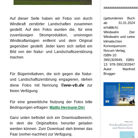
aaaaaaaaaaaaaaaaaa
Auf dieser Seite haben wir Fotos von durch
(gebundenes Buch
ab 31.01.2024
Windkraft zerstörter Landschaften zusammen
erhältlich):
gestellt. Auf den Fotos wurden die, für eine
Windwahn Der
zuverlässigen Stromproduktion, unsinnigen
Windwahn und seine
Windkraftanlagen entfernt und dem Original
klimatischen
gegenüber gestellt. Jeder kann sich selbst ein
Konsequenzen.
Novum-Verlag,
Bild von der Natur- und Landschaftszerstörung
ISBN-10:
machen.
3991303949, ISBN-
13: 978-3991303947
Autor: Manfred
Für Bügerinitiativen, die sich gegen die Natur-
Brugger
und Landschaftszerstörung engagieren, stehen
©ww-vb.de
diese Fotos mit Nennung
zur
freien Verfügung.
Für eine gewerbliche Nutzung der Fotos bitte
Bedingungen erfragen:
Mailto Hermann Dirr
Ganz unten befindet sich ein Downloadbereich,
in dem die Originalfotos herunter geladen
werden können. Zum Download steh timmer das
Paar (vorher-nachher) zur Verfügung.