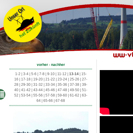
vorher - nachher
1-2
|
3-4
|
5-6
|
7-8
|
9-10
|
11-12
|
13-14
|
15-
16
|
17-18
|
19-20
|
21-22
|
23-24
|
25-26
|
27-
28
|
29-30
|
31-32
|
33-34
|
35-36
|
37-38
|
39-
40
|
41-42
|
43-44
|
45-46
|
47-48
|
49-50
|
51-
52
|
53-54
|
55-56
|
57-58
|
59-60
|
61-62
|
63-
64
|
65-66
|
67-68