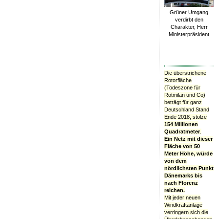
Grüner Umgang
verdirbt den
Charakter, Herr
Ministerpräsident
Die überstrichene
Rotorfläche
(Todeszone für
Rotmilan und Co)
beträgt für ganz
Deutschland Stand
Ende 2018, stolze
154 Millionen
Quadratmeter
.
Ein Netz mit dieser
Fläche von 50
Meter Höhe, würde
von dem
nördlichsten Punkt
Dänemarks bis
nach Florenz
reichen.
Mit jeder neuen
Windkraftanlage
verringern sich die