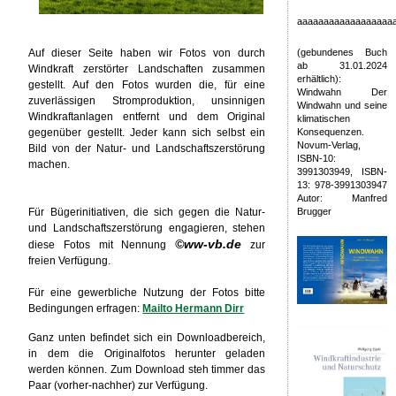
aaaaaaaaaaaaaaaaaa
Auf dieser Seite haben wir Fotos von durch
(gebundenes Buch
ab 31.01.2024
Windkraft zerstörter Landschaften zusammen
erhältlich):
gestellt. Auf den Fotos wurden die, für eine
Windwahn Der
zuverlässigen Stromproduktion, unsinnigen
Windwahn und seine
Windkraftanlagen entfernt und dem Original
klimatischen
gegenüber gestellt. Jeder kann sich selbst ein
Konsequenzen.
Novum-Verlag,
Bild von der Natur- und Landschaftszerstörung
ISBN-10:
machen.
3991303949, ISBN-
13: 978-3991303947
Autor: Manfred
Für Bügerinitiativen, die sich gegen die Natur-
Brugger
und Landschaftszerstörung engagieren, stehen
©ww-vb.de
diese Fotos mit Nennung
zur
freien Verfügung.
Für eine gewerbliche Nutzung der Fotos bitte
Bedingungen erfragen:
Mailto Hermann Dirr
Ganz unten befindet sich ein Downloadbereich,
in dem die Originalfotos herunter geladen
werden können. Zum Download steh timmer das
Paar (vorher-nachher) zur Verfügung.