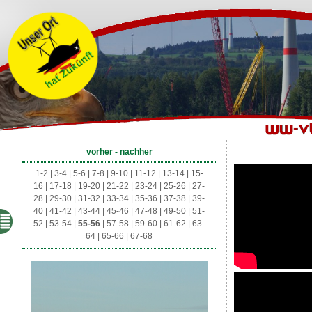
vorher - nachher
1-2
|
3-4
|
5-6
|
7-8
|
9-10
|
11-12
|
13-14
|
15-
16
|
17-18
|
19-20
|
21-22
|
23-24
|
25-26
|
27-
28
|
29-30
|
31-32
|
33-34
|
35-36
|
37-38
|
39-
40
|
41-42
|
43-44
|
45-46
|
47-48
|
49-50
|
51-
52
|
53-54
|
55-56
|
57-58
|
59-60
|
61-62
|
63-
64
|
65-66
|
67-68