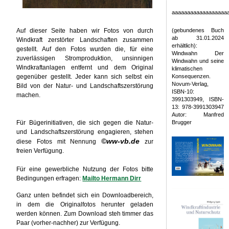
aaaaaaaaaaaaaaaaaa
Auf dieser Seite haben wir Fotos von durch
(gebundenes Buch
ab 31.01.2024
Windkraft zerstörter Landschaften zusammen
erhältlich):
gestellt. Auf den Fotos wurden die, für eine
Windwahn Der
zuverlässigen Stromproduktion, unsinnigen
Windwahn und seine
Windkraftanlagen entfernt und dem Original
klimatischen
gegenüber gestellt. Jeder kann sich selbst ein
Konsequenzen.
Novum-Verlag,
Bild von der Natur- und Landschaftszerstörung
ISBN-10:
machen.
3991303949, ISBN-
13: 978-3991303947
Autor: Manfred
Für Bügerinitiativen, die sich gegen die Natur-
Brugger
und Landschaftszerstörung engagieren, stehen
©ww-vb.de
diese Fotos mit Nennung
zur
freien Verfügung.
Für eine gewerbliche Nutzung der Fotos bitte
Bedingungen erfragen:
Mailto Hermann Dirr
Ganz unten befindet sich ein Downloadbereich,
in dem die Originalfotos herunter geladen
werden können. Zum Download steh timmer das
Paar (vorher-nachher) zur Verfügung.