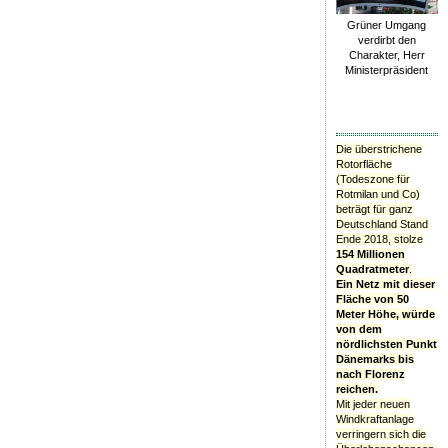
Grüner Umgang
verdirbt den
Charakter, Herr
Ministerpräsident
Die überstrichene
Rotorfläche
(Todeszone für
Rotmilan und Co)
beträgt für ganz
Deutschland Stand
Ende 2018, stolze
154 Millionen
Quadratmeter
.
Ein Netz mit dieser
Fläche von 50
Meter Höhe, würde
von dem
nördlichsten Punkt
Dänemarks bis
nach Florenz
reichen.
Mit jeder neuen
Windkraftanlage
verringern sich die