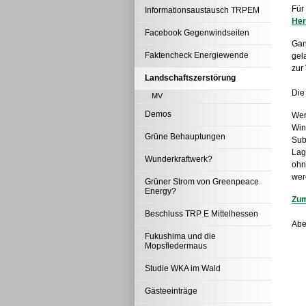
Für
Informationsaustausch TRPEM
Her
Facebook Gegenwindseiten
Gan
Faktencheck Energiewende
gel
zur
Landschaftszerstörung
Die
MV
Demos
Wer
Win
Grüne Behauptungen
Sub
Lag
Wunderkraftwerk?
ohn
wer
Grüner Strom von Greenpeace
Energy?
Zum
Beschluss TRP E Mittelhessen
Abe
Fukushima und die
Mopsfledermaus
Studie WKA im Wald
Gästeeinträge