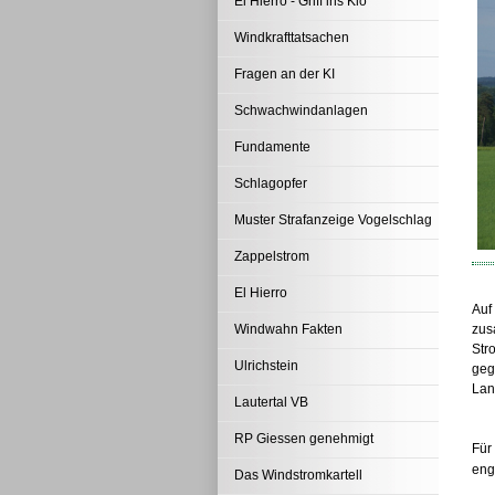
El Hierro - Griff ins Klo
Windkrafttatsachen
Fragen an der KI
Schwachwindanlagen
Fundamente
Schlagopfer
Muster Strafanzeige Vogelschlag
Zappelstrom
El Hierro
Auf
Windwahn Fakten
zus
Str
Ulrichstein
geg
Lan
Lautertal VB
RP Giessen genehmigt
Für
eng
Das Windstromkartell