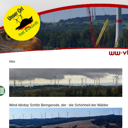
neu
Wind-Idiotop Schlitz Berngerode, der : die Schönheit der Wälder