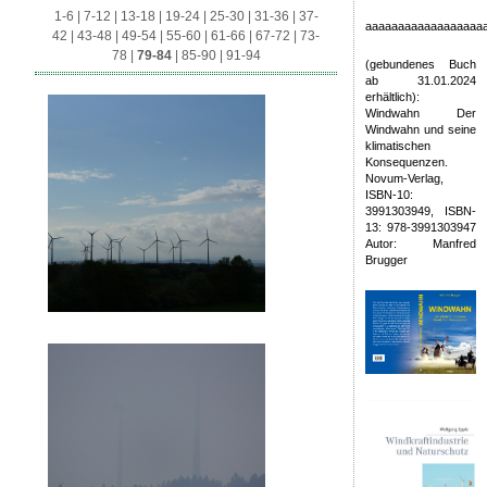
1-6
|
7-12
|
13-18
|
19-24
|
25-30
|
31-36
|
37-
aaaaaaaaaaaaaaaaaa
42
|
43-48
|
49-54
|
55-60
|
61-66
|
67-72
|
73-
78
|
79-84
|
85-90
|
91-94
(gebundenes Buch
ab 31.01.2024
erhältlich):
Windwahn Der
Windwahn und seine
klimatischen
Konsequenzen.
Novum-Verlag,
ISBN-10:
3991303949, ISBN-
13: 978-3991303947
Autor: Manfred
Brugger