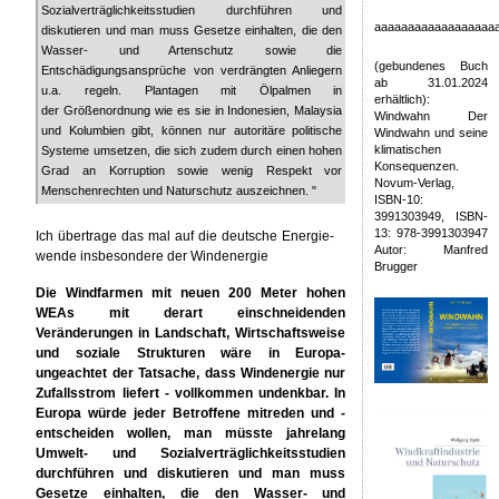
Sozialverträglichkeitsstudien durchführen und
aaaaaaaaaaaaaaaaaa
diskutieren und man muss Gesetze einhalten, die den
Wasser- und Artenschutz sowie die
(gebundenes Buch
Entschädigungsansprüche von verdrängten Anliegern
ab 31.01.2024
u.a. regeln. Plantagen mit Ölpalmen in
erhältlich):
der Größenordnung wie es sie in Indonesien, Malaysia
Windwahn Der
und Kolumbien gibt, können nur autoritäre politische
Windwahn und seine
klimatischen
Systeme umsetzen, die sich zudem durch einen hohen
Konsequenzen.
Grad an Korruption sowie wenig Respekt vor
Novum-Verlag,
Menschenrechten und Naturschutz auszeichnen. "
ISBN-10:
3991303949, ISBN-
13: 978-3991303947
Ich übertrage das mal auf die deutsche Energie-
Autor: Manfred
wende insbesondere der Windenergie
Brugger
Die Windfarmen mit neuen 200 Meter hohen
WEAs mit derart einschneidenden
Veränderungen in Landschaft, Wirtschaftsweise
und soziale Strukturen wäre in Europa-
ungeachtet der Tatsache, dass Windenergie nur
Zufallsstrom liefert - vollkommen undenkbar. In
Europa würde jeder Betroffene mitreden und -
entscheiden wollen, man müsste jahrelang
Umwelt- und Sozialverträglichkeitsstudien
durchführen und diskutieren und man muss
Gesetze einhalten, die den Wasser- und