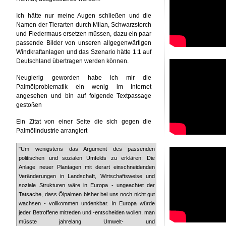
Ich hätte nur meine Augen schließen und die
Namen der Tierarten durch Milan, Schwarzstorch
und Fledermaus ersetzen müssen, dazu ein paar
passende Bilder von unseren allgegenwärtigen
Windkraftanlagen und das Szenario hätte 1:1 auf
Deutschland übertragen werden können.
Neugierig geworden habe ich mir die
Palmölproblematik ein wenig im Internet
angesehen und bin auf folgende Textpassage
gestoßen
Ein Zitat von einer Seite die sich gegen die
Palmölindustrie arrangiert
"Um wenigstens das Argument des passenden
politischen und sozialen Umfelds zu erklären: Die
Anlage neuer Plantagen mit derart einschneidenden
Veränderungen in Landschaft, Wirtschaftsweise und
soziale Strukturen wäre in Europa - ungeachtet der
Tatsache, dass Ölpalmen bisher bei uns noch nicht gut
wachsen - vollkommen undenkbar. In Europa würde
jeder Betroffene mitreden und -entscheiden wollen, man
müsste jahrelang Umwelt- und