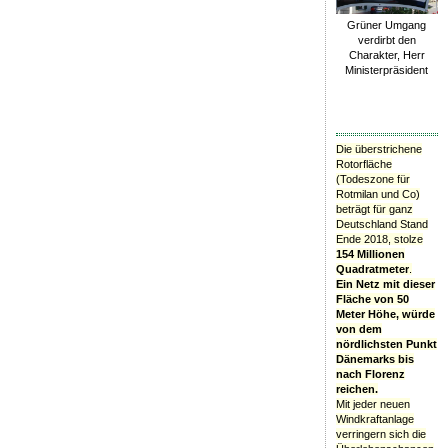
Grüner Umgang
verdirbt den
Charakter, Herr
Ministerpräsident
Die überstrichene
Rotorfläche
(Todeszone für
Rotmilan und Co)
beträgt für ganz
Deutschland Stand
Ende 2018, stolze
154 Millionen
Quadratmeter
.
Ein Netz mit dieser
Fläche von 50
Meter Höhe, würde
von dem
nördlichsten Punkt
Dänemarks bis
nach Florenz
reichen.
Mit jeder neuen
Windkraftanlage
verringern sich die